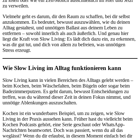
zu lösen oder wie ein Zen-Mönch ausschließlich im Hier und Jetzt
zu verweilen.
Vielmehr geht es darum, dir den Raum zu schaffen, bei dir selbst
anzukommen. Es bedeutet, bewusst auszuwählen, wie du deinen
Alltag gestaltest, und unnötigen Ballast aus deinem Leben zu
entfernen – sowohl innerlich als auch äußerlich. Und genau hier
liegt die Kraft von Slow Living: Es lädt dich dazu ein, zu erkennen,
was dir gut tut, und dich von allem zu befreien, was unnötigen
Stress erzeugt.
Wie Slow Living im Alltag funktionieren kann
Slow Living kann in vielen Bereichen des Alltags gelebt werden –
beim Kochen, beim Wäschefalten, beim Bügeln oder sogar beim
Badezimmerputzen. Es geht darum, bewusst Entscheidungen zu
treffen, was du während dieser Zeit in deinen Fokus nimmst, und
unnötige Ablenkungen auszuschalten.
Kochen ist ein wunderbares Beispiel, um zu zeigen, wie Slow
Living in der Praxis aussehen kann. Früher hast du vielleicht beim
Kochen Podcasts gehört, eine Serie geschaut oder WhatsApp-
Nachrichten beantwortet. Doch was passiert, wenn du all das
weglässt? Wenn du dir erlaubst, in diesem Moment einfach bei dir