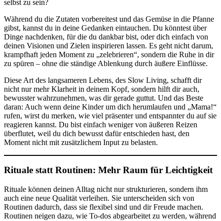
selbst zu sein?
Während du die Zutaten vorbereitest und das Gemüse in die Pfanne
gibst, kannst du in deine Gedanken eintauchen. Du könntest über
Dinge nachdenken, für die du dankbar bist, oder dich einfach von
deinen Visionen und Zielen inspirieren lassen. Es geht nicht darum,
krampfhaft jeden Moment zu „zelebrieren“, sondern die Ruhe in dir
zu spüren – ohne die ständige Ablenkung durch äußere Einflüsse.
Diese Art des langsameren Lebens, des Slow Living, schafft dir
nicht nur mehr Klarheit in deinem Kopf, sondern hilft dir auch,
bewusster wahrzunehmen, was dir gerade guttut. Und das Beste
daran: Auch wenn deine Kinder um dich herumlaufen und „Mama!“
rufen, wirst du merken, wie viel präsenter und entspannter du auf sie
reagieren kannst. Du bist einfach weniger von äußeren Reizen
überflutet, weil du dich bewusst dafür entschieden hast, den
Moment nicht mit zusätzlichem Input zu belasten.
Rituale statt Routinen: Mehr Raum für Leichtigkeit
Rituale können deinen Alltag nicht nur strukturieren, sondern ihm
auch eine neue Qualität verleihen. Sie unterscheiden sich von
Routinen dadurch, dass sie flexibel sind und dir Freude machen.
Routinen neigen dazu, wie To-dos abgearbeitet zu werden, während